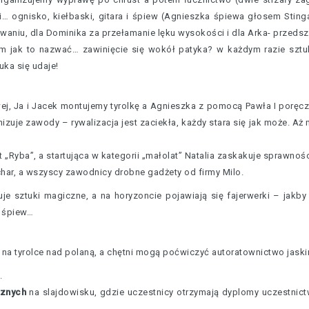
i… ognisko, kiełbaski, gitara i śpiew (Agnieszka śpiewa głosem Sting
waniu, dla Dominika za przełamanie lęku wysokości i dla Arka- przedsz
em jak to nazwać… zawinięcie się wokół patyka? w każdym razie szt
ka się udaje!
ej, Ja i Jacek montujemy tyrolkę a Agnieszka z pomocą Pawła I poręcz
izuje zawody – rywalizacja jest zaciekła, każdy stara się jak może. Aż m
„Ryba”, a startująca w kategorii „małolat” Natalia zaskakuje sprawnośc
har, a wszyscy zawodnicy drobne gadżety od firmy Milo.
e sztuki magiczne, a na horyzoncie pojawiają się fajerwerki – jakby
i śpiew…
a na tyrolce nad polaną, a chętni mogą poćwiczyć autoratownictwo jask
.
cznych
na slajdowisku, gdzie uczestnicy otrzymają dyplomy uczestnictw