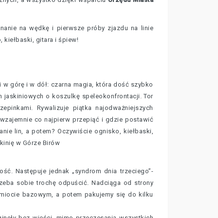
inanie na wędkę i pierwsze próby zjazdu na linie
kiełbaski, gitara i śpiew!
i w górę i w dół: czarna magia, która dość szybko
h jaskiniowych o koszulkę speleokonfrontacji. Tor
zepinkami. Rywalizuje piątka najodważniejszych
wzajemnie co najpierw przepiąć i gdzie postawić
nie lin, a potem? Oczywiście ognisko, kiełbaski,
skinię w Górze Birów
ość. Następuje jednak „syndrom dnia trzeciego”-
zeba sobie trochę odpuścić. Nadciąga od strony
amiocie bazowym, a potem pakujemy się do kilku
inęły bez wieści, mimo przeczesania wszystkich