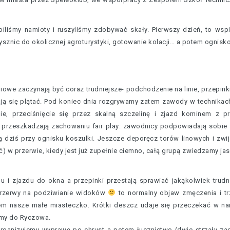
biliśmy namioty i ruszyliśmy zdobywać skały. Pierwszy dzień, to wsp
nic do okolicznej agroturystyki, gotowanie kolacji… a potem ognisko, 
niowe zaczynają być coraz trudniejsze- podchodzenie na linie, przepink
tają się plątać. Pod koniec dnia rozgrywamy zatem zawody w technikac
ie, przeciśnięcie się przez skalną szczelinę i zjazd kominem z pr
e przeszkadzają zachowaniu fair play: zawodnicy podpowiadają sobie 
ą dziś przy ognisku koszulki. Jeszcze deporęcz torów linowych i zwija
) w przerwie, kiedy jest już zupełnie ciemno, całą grupą zwiedzamy ja
 i zjazdu do okna a przepinki przestają sprawiać jakąkolwiek trudn
 przerwy na podziwianie widoków
to normalny objaw zmęczenia i tr
em nasze małe miasteczko. Krótki deszcz udaje się przeczekać w n
amy do Ryczowa.
ganizujemy wyprawę po chrust a potem łucznictwo (dwie strzały zag