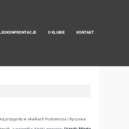
LEOKONFRONTACJE
O KLUBIE
KONTAKT
iową przygodę w skałkach Podzamcza i Ryczowa.
nych, a wszystko dzięki wsparciu
Urzędu Miasta