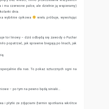
a i ma czerwone palce, ale dzielnie ją wspieramy)
kolanki dnia.
uka wybitnie cyrkowa
wielu próbuje, wywołując
uje tor linowy – dziś odbędą się zawody o Puchar
iło popatrzeć, jak sprawnie biegają po linach, jak
ią.
 specjalnie dla nas. To pokaz sztucznych ogni na
iniowe – po tym na pewno będą siniaki…
a i płytki ze zdjęciami (termin spotkania wkrótce