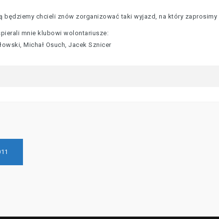
ą będziemy chcieli znów zorganizować taki wyjazd, na który zaprosim
ierali mnie klubowi wolontariusze:
owski, Michał Osuch, Jacek Sznicer
011