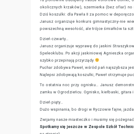
okolicznych krzaków), szermierka (bez ofiar) no 
Dziś koszulki: dla Pawła II za pomoc w deporęczo
Janusz organizuje konkurs gimnastyczny-nie wi
powszechną wesołość, ale trójce śmiałków ta sztu
Dzień czwarty…
Janusz organizuje wyprawę do jaskini Straszykow
Speleoklubu. Po akcji jaskiniowej Agnieszka organ
szybko przepinają przyrządy
Puchar zdobywa Paweł, wśród pań najszybsza jest 
Najlepsi zdobywają koszulki, Paweł otrzymuje puc
To ostatnia noc przy ognisku… Janusz demonstruj
zamku w Ogrodzieńcu. Ognisko, kiełbaski, gitara 
Dzień piąty…
Dużo wspinania, bo drogi w Ryczowie fajne, jazd
Zwijamy nasze miasteczko i musimy się pożegnać
Spotkamy się jeszcze w Zespole Szkół Techni
na stronie).