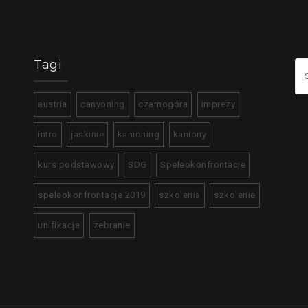
Tagi
Szu
austria
canyoning
czarnogóra
imprezy
intro
jaskinie
kanioning
kaniony
kurs podstawowy
SDG
Speleokonfrontacje
speleokonfrontacje 2019
szkolenia
szkolenie
unifikacja
zebranie