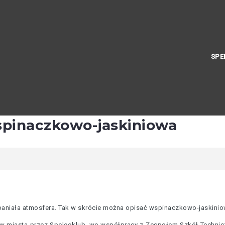
SPE
spinaczkowo-jaskiniowa
spaniała atmosfera. Tak w skrócie można opisać wspinaczkowo-jaskin
 miasta przez Speleoklub, we współpracy z Zespołem Szkół Technicz