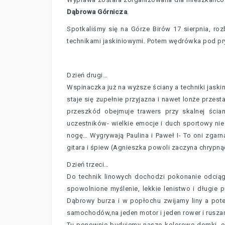
Dąbrowa Górnicza
.
Spotkaliśmy się na Górze Birów 17 sierpnia, roz
technikami jaskiniowymi. Potem wędrówka pod prysz
Dzień drugi…
Wspinaczka już na wyższe ściany a techniki jaski
staje się zupełnie przyjazna i nawet lonże przes
przeszkód obejmuje trawers przy skalnej ścian
uczestników- wielkie emocje i duch sportowy ni
nogę… Wygrywają Paulina i Paweł I- To oni zgarn
gitara i śpiew (Agnieszka powoli zaczyna chrypnąć
Dzień trzeci…
Do technik linowych dochodzi pokonanie odciągu
spowolnione myślenie, lekkie lenistwo i długie
Dąbrowy burza i w popłochu zwijamy liny a pot
samochodów,na jeden motor i jeden rower i rusz
Tu ponownie budujemy nasze kolorowe domki, or