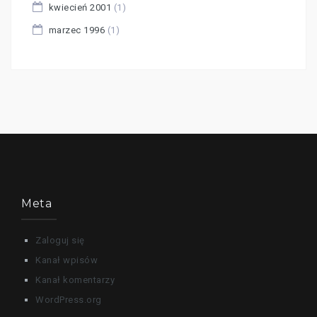
kwiecień 2001
(1)
marzec 1996
(1)
Meta
Zaloguj się
Kanał wpisów
Kanał komentarzy
WordPress.org