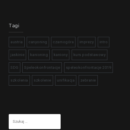
Tagi
austria
canyoning
czarnogóra
imprezy
intro
jaskinie
kanioning
kaniony
kurs podstawowy
SDG
Speleokonfrontacje
speleokonfrontacje 2019
szkolenia
szkolenie
unifikacja
zebranie
Szukaj: