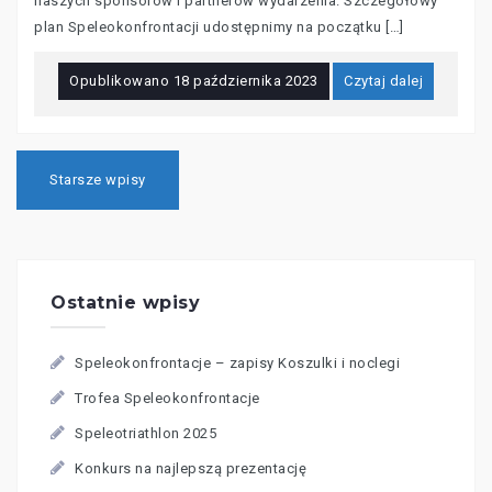
naszych sponsorów i partnerów wydarzenia. Szczegółowy
plan Speleokonfrontacji udostępnimy na początku […]
Opublikowano
18 października 2023
Czytaj dalej
Nawigacja
po
Starsze wpisy
wpisach
Ostatnie wpisy
Speleokonfrontacje – zapisy Koszulki i noclegi
Trofea Speleokonfrontacje
Speleotriathlon 2025
Konkurs na najlepszą prezentację