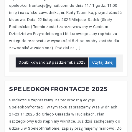
speleokonfrontacje@gmail.com do dnia 11.11 godz. 11.00
imię i nazwisko zawodnika, nr. Karty Taternika, przynależność
klubowa. Data: 22 listopada 2025 Miejsce: Sadek (Skały
Podlesickie) Termin został zarezerwowany w Centrum
Dziedzictwa Przyrodniczego i Kulturowego Jury (opłata za
wstęp do rezerwatu w wysokości 5 zł od osoby została dla
zawodników zniesiona). Podział na […]
Opublikowano
28 października 2025
Czytaj dalej
SPELEOKONFRONTACJE 2025
Serdecznie zapraszamy na tegoroczną edycję
Speleokonfrontacji. W tym roku zapraszamy Was w dniach
21-23.11.2025 do Orlego Gniazda w Huciskach. Plan
szczegółowy udostępnimy wkrótce. Już dziś zachęcamy do
udziału w Speleothriatlonie, zapisy przyjmujemy mailowo: Do