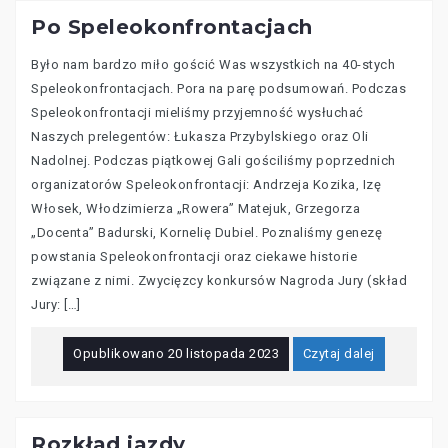
Po Speleokonfrontacjach
Było nam bardzo miło gościć Was wszystkich na 40-stych
Speleokonfrontacjach. Pora na parę podsumowań. Podczas
Speleokonfrontacji mieliśmy przyjemność wysłuchać
Naszych prelegentów: Łukasza Przybylskiego oraz Oli
Nadolnej. Podczas piątkowej Gali gościliśmy poprzednich
organizatorów Speleokonfrontacji: Andrzeja Kozika, Izę
Włosek, Włodzimierza „Rowera” Matejuk, Grzegorza
„Docenta” Badurski, Kornelię Dubiel. Poznaliśmy genezę
powstania Speleokonfrontacji oraz ciekawe historie
związane z nimi. Zwycięzcy konkursów Nagroda Jury (skład
Jury: […]
Opublikowano
20 listopada 2023
Czytaj dalej
Rozkład jazdy