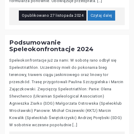
formularza ponownie. Obowiązuje przedpłata. […]
Opublikowano
27 listopada 2024
Czytaj dalej
Podsumowanie
Speleokonfrontacje 2024
Speleokonfrontacje już za nami. W sobotę rano odbył się
Speleotriathlon. Uczestnicy mieli do pokonania bieg
terenowy, trawers ciągu jaskiniowego oraz linowy tor
przeszkód. Trasę przygotowali Paulina Szczygielska i Marcin
Zajączkowski. Zwycięzcy Speleotriathlon: Panie: Olena
Shevchenco (Ukrainian Speleological Association)
Agnieszka Ziarko (SDG) Małgorzata Ostrowska (Speleoklub
Wrocławski) Panowie: Michał Ciszewski (KKTJ) Marcin
Kowalik (Speleoklub Świętokrzyski) Andrzej Porębski (SDG)
W sobotnie wczesne popołudnie […]