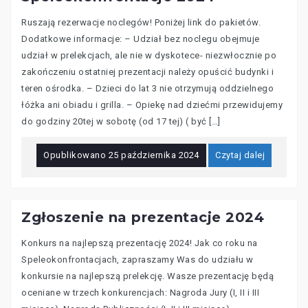
Ruszają rezerwacje noclegów! Poniżej link do pakietów.
Dodatkowe informacje: – Udział bez noclegu obejmuje
udział w prelekcjach, ale nie w dyskotece- niezwłocznie po
zakończeniu ostatniej prezentacji należy opuścić budynki i
teren ośrodka. – Dzieci do lat 3 nie otrzymują oddzielnego
łóżka ani obiadu i grilla. – Opiekę nad dziećmi przewidujemy
do godziny 20tej w sobotę (od 17 tej) ( być […]
Opublikowano
25 października 2024
Czytaj dalej
Zgłoszenie na prezentacje 2024
Konkurs na najlepszą prezentację 2024! Jak co roku na
Speleokonfrontacjach, zapraszamy Was do udziału w
konkursie na najlepszą prelekcję. Wasze prezentację będą
oceniane w trzech konkurencjach: Nagroda Jury (I, II i III