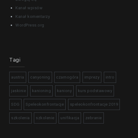
Kanał wpisów
Kanał komentarzy
WordPress.org
Tagi
austria
canyoning
czarnogóra
imprezy
intro
jaskinie
kanioning
kaniony
kurs podstawowy
SDG
Speleokonfrontacje
speleokonfrontacje 2019
szkolenia
szkolenie
unifikacja
zebranie