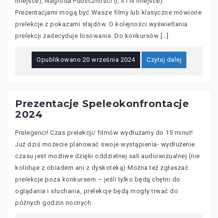
miejsce), Nagroda Publiczności (I, II i III miejsce).
Prezentacjami mogą być Wasze filmy lub klasyczne mówione
prelekcje z pokazami slajdów. O kolejności wyświetlania
prelekcji zadecyduje losowanie. Do konkursów […]
Opublikowano
20 września 2024
Czytaj dalej
Prezentacje Speleokonfrontacje
2024
Prelegenci! Czas prelekcji/ filmów wydłużamy do 15 minut!
Już dziś możecie planować swoje wystąpienia- wydłużenie
czasu jest możliwe dzięki oddzielnej sali audiowizualnej (nie
koliduje z obiadem ani z dyskoteką) Można też zgłaszać
prelekcje poza konkursem – jeśli tylko będą chętni do
oglądania i słuchania, prelekcje będą mogły trwać do
późnych godzin nocnych.