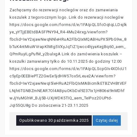
Zachęcamy do rezerwacji noclegów oraz do zamawiania
koszulek z tegorocznym logo. Link do rezerwacji noclegów
https://docs.google.com/forms/d/e/1FAIpQLSfcOqtqLLDsjlk
ye_yYTjjEBEtdBASFPNY94_R4-4Mu24irxg/viewform?
fbclid=IwY2xjawNwqNNleHRuA2FlbQIxMQABHuPX5lPbG9w_8
bTuK4ntMiuWVrapKlMIg5VXyJqTiZ1jwcc4hjyaKejjBq60_aem_
QPmRuyILgPufM_y2bulxgA Link do zamówienia koszulek –
koszulki zamawiamy tylko do 10.11.2025 do godziny 12:00
https://docs.google.com/forms/d/e/1FAIpQLScpGIv4XDlcU1
c5yEp0EEBiePTZ2GwEe5jdHW57ox5rLeue2A/viewform?
fbclid=IwY2xjawNwqI5leHRuA2FlbQIxMABicmlkETBZVHBtVEF
LNjh6TGNBZmNEAR7Ol4ABpuOKbDxl9237Ix1jH806sI9nMDhf
wJjYuMGhW_BJj5B-UXjWDK5TIQ_aem_TeIPoz2OUPtd-
JqI55QU8g Do zobaczenia 21-23.11.2025
Opublikowano
30 października 2025
Czytaj dalej