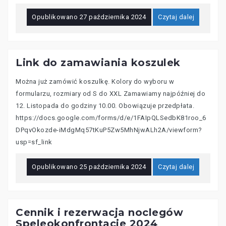
Opublikowano
27 października 2024
Czytaj dalej
Link do zamawiania koszulek
Można już zamówić koszulkę. Kolory do wyboru w
formularzu, rozmiary od S do XXL Zamawiamy najpóźniej do
12. Listopada do godziny 10.00. Obowiązuje przedpłata.
https://docs.google.com/forms/d/e/1FAIpQLSedbK81roo_6
DPqvOkozde-iMdgMq57tKuP5Zw5MhNjwALh2A/viewform?
usp=sf_link
Opublikowano
25 października 2024
Czytaj dalej
Cennik i rezerwacja noclegów
Speleokonfrontacje 2024