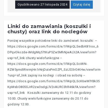
Opublikowano
27 listopada 2024
Czytaj dalej
Linki do zamawiania (koszulki i
chusty) oraz link do noclegów
Poniżej wszystkie potrzebne linki do zamówień: koszulki –
https://docs.google.com/forms/d/e/1FAIpQLSedbK81roo_6
DPqvOkozde-iMdgMq57tKuP5Zw5MhNjwALh2A/viewform?
usp=sf_link chusty wielofunkcyjne –
https://docs.google.com/forms/d/e/1FAIpQLSciWN-
RZW5ymdtRnrmjHn1rNrjDutxPmOZPl_SzLlD3rOiKHw/viewform
?usp=sf_link zapisy na noclegi i obiad na sobotę –
https://docs.google.com/forms/d/e/1FAIpQLScK6wWlYBk35
KpMsbO805SJrR2zw3sdgLlV2vAURC3hR46kFA/viewform?
usp=sf_link Koszulki zamawiamy do 12.11 do godziny
10:00. Chusty wielofunkcyjne zamawiamy do 20.11 do
godziny 12:00.