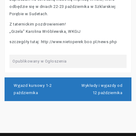
odbędzie się w dniach 22-23 października w Szklarskiej
Porębie w Sudetach.
Z taternickim pozdrowieniem!
„Gizela” Karolina Wróblewska, WKGiJ
szczegóły tutaj: http://www.nietoperek.boo.pl/news.php
Opublikowany w
Ogłoszenia
Nawigacja
wpisu
Wyjazd kursowy 1-2
Wykłady i wyjazdy od
października
12 października