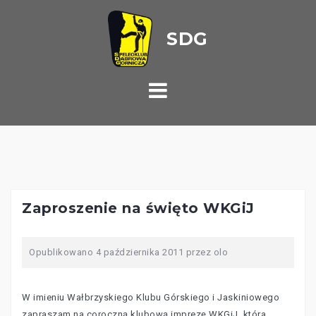
Przejdź
do
treści
Zaproszenie na święto WKGiJ
Opublikowano
4 października 2011
przez
olo
W imieniu Wałbrzyskiego Klubu Górskiego i Jaskiniowego
zapraszam na coroczną klubową imprezę WKGiJ, która