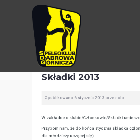
Przejdź
do
treści
Składki 2013
Opublikowano
6 stycznia 2013
przez
olo
W zakładce o klubie/Członkowie/Składki umieszc
Przypominam, że do końca stycznia składka członk
dla młodzieży uczącej się).