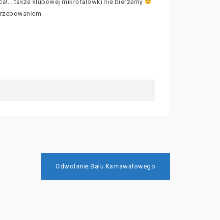
ca!… także klubowej mikrofalówki nie bierzemy
trzebowaniem.
Odwołanie Balu Karnawałowego