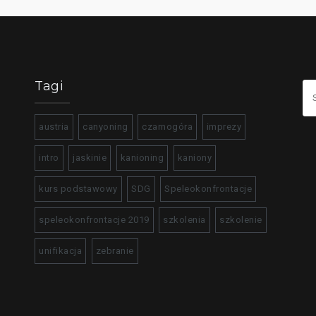
Tagi
Szu
austria
canyoning
czarnogóra
imprezy
intro
jaskinie
kanioning
kaniony
kurs podstawowy
SDG
Speleokonfrontacje
speleokonfrontacje 2019
szkolenia
szkolenie
unifikacja
zebranie