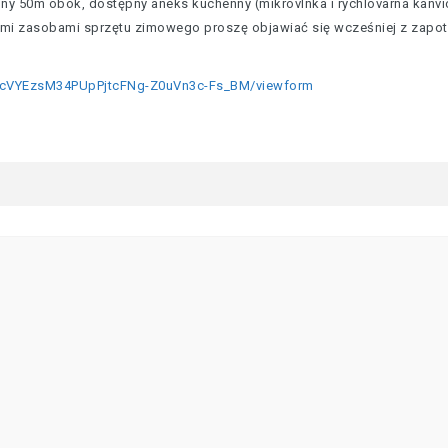
iny 50m obok, dostępny aneks kuchenny (mikrovlnka i rýchlovarná kanvi
mi zasobami sprzętu zimowego proszę objawiać się wcześniej z zapo
FcVYEzsM34PUpPjtcFNg-Z0uVn3c-Fs_BM/viewform