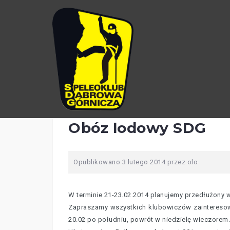
Przejdź
do
treści
Obóz lodowy SDG
Opublikowano
3 lutego 2014
przez
olo
W terminie 21-23.02.2014 planujemy przedłużony 
Zapraszamy wszystkich klubowiczów zaintereso
20.02 po południu, powrót w niedzielę wieczorem.