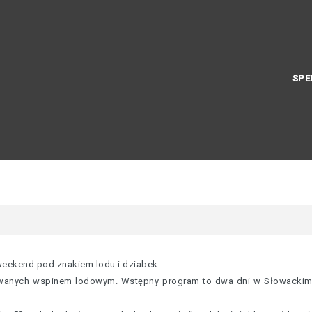
SPE
weekend pod znakiem lodu i dziabek.
wanych wspinem lodowym. Wstępny program to dwa dni w Słowackim R