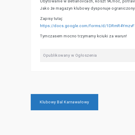
Ubytowanie w Betlanovcach, koszt 9€/noc, potrav
Jako że magazyn klubowy dysponuje ograniczony
Zapisy tutaj:
https://docs.google.com/forms/d/1DRmR4Ymzv
Tymczasem mocno trzymamy kciuki za warun!
Opublikowany w
Ogłoszenia
Nawigacja
Klubowy Bal Karnawałowy
wpisu