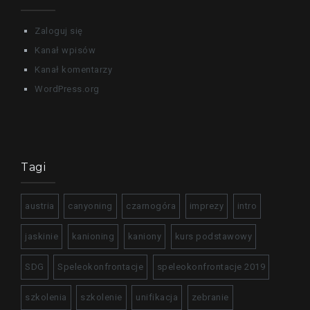
Zaloguj się
Kanał wpisów
Kanał komentarzy
WordPress.org
Tagi
austria
canyoning
czarnogóra
imprezy
intro
jaskinie
kanioning
kaniony
kurs podstawowy
SDG
Speleokonfrontacje
speleokonfrontacje 2019
szkolenia
szkolenie
unifikacja
zebranie