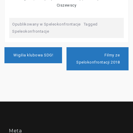
Ciszewscy
Opublikowany w
Speleokonfrontacje
Tagged
Speleokonfrontacje
Nawigacja
wpisu
Wigilia klubowa SDG!
Filmy ze
Spelokonfrontacji 2018
Meta