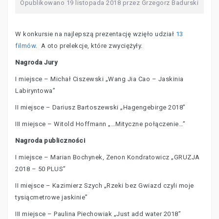
Opublikowano
19 listopada 2018
przez
Grzegorz Badurski
W konkursie na najlepszą prezentację wzięło udział
13
filmów
. A oto prelekcje, które zwyciężyły.
Nagroda Jury
I miejsce – Michał Ciszewski „Wang Jia Cao – Jaskinia
Labiryntowa”
II miejsce – Dariusz Bartoszewski „Hagengebirge 2018”
III miejsce – Witold Hoffmann „…Mityczne połączenie…”
Nagroda publiczności
I miejsce – Marian Bochynek, Zenon Kondratowicz „GRUZJA
2018 – 50 PLUS”
II miejsce – Kazimierz Szych „Rzeki bez Gwiazd czyli moje
tysiącmetrowe jaskinie”
III miejsce – Paulina Piechowiak „Just add water 2018”