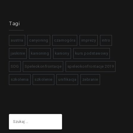
Tagi
austria
canyoning
czarnogóra
imprezy
intro
jaskinie
kanioning
kaniony
kurs podstawowy
SDG
Speleokonfrontacje
speleokonfrontacje 2019
szkolenia
szkolenie
unifikacja
zebranie
Szukaj: