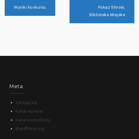
Nawigacja
wpisu
Wyniki konkursu
Pokaz filmów,
Biblioteka Miejska
Meta
Zaloguj się
Kanał wpisów
Kanał komentarzy
WordPress.org