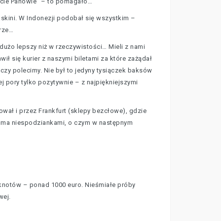
ecie Panowie” – to pomagało…
askini. W Indonezji podobał się wszystkim –
brze…
dużo lepszy niż w rzeczywistości… Mieli z nami
ił się kurier z naszymi biletami za które zażądał
 czy polecimy. Nie był to jedyny tysiączek baksów
ej pory tylko pozytywnie – z najpiękniejszymi
ował i przez Frankfurt (sklepy bezcłowe), gdzie
lkoma niespodziankami, o czym w następnym
nknotów – ponad 1000 euro. Nieśmiałe próby
wej.