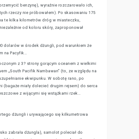
 przemycić benzynę), wyraźnie rozczarowało ich,
z tych rzeczy nie próbowałem). Po skasowaniu 175
na te kilka kilometrów dróg w miasteczku,
 niezależnie od koloru skóry, zaproponował
 680 dolarów w środek dżungli, pod warunkiem że
em na Pacyfik…
toczonym z 3? strony gorącym oceanem z wielkimi
iwem „South Pacifik Nambawan” (to, ze względu na
 uzupełnianie ekwipunku. W sobotę rano, po
i (bagaże miały dolecieć drugim rejsem) do serca
deszczowe z wijącymi się wstążkami rzek…
rtego dżungli i urywającego się kilkumetrowa
nisko zabrała dżungla), samolot poleciał do