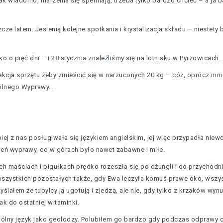
ak wiadomo, marzenia się spełniają, trzeba tylko bardzo chcieć – a ja 
cze latem. Jesienią kolejne spotkania i krystalizacja składu – niestet
o o pięć dni – i 28 stycznia znaleźliśmy się na lotnisku w Pyrzowicach.
kcja sprzętu żeby zmieścić się w narzuconych 20 kg – cóż, oprócz mnie b
ogólnego Wyprawy…
ej z nas posługiwała się językiem angielskim, jej więc przypadła niew
ień wyprawy, co w górach było nawet zabawne i miłe.
ch maściach i pigułkach prędko rozeszła się po dżungli i do przychodni
wszystkich pozostałych także, gdy Ewa leczyła komuś prawe oko, wszys
lałem że tubylcy ją ugotują i zjedzą, ale nie, gdy tylko z krzaków wyn
tak do ostatniej witaminki.
ólny język jako geolodzy. Polubiłem go bardzo gdy podczas odprawy c