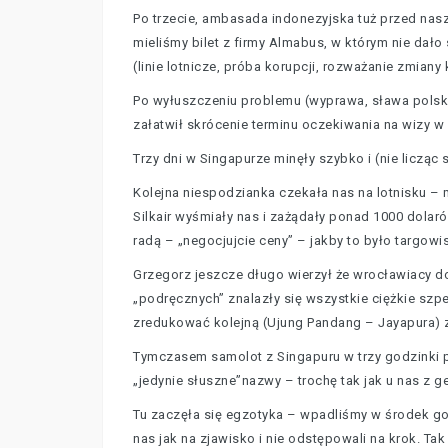
Po trzecie, ambasada indonezyjska tuż przed nas
mieliśmy bilet z firmy Almabus, w którym nie dał
(linie lotnicze, próba korupcji, rozważanie zmia
Po wyłuszczeniu problemu (wyprawa, sława polskie
załatwił skrócenie terminu oczekiwania na wizy w
Trzy dni w Singapurze minęły szybko i (nie licząc
Kolejna niespodzianka czekała nas na lotnisku –
Silkair wyśmiały nas i zażądały ponad 1000 dolaró
radą – „negocjujcie ceny” – jakby to było targow
Grzegorz jeszcze długo wierzył że wrocławiacy do
„podręcznych” znalazły się wszystkie ciężkie szpe
zredukować kolejną (Ujung Pandang – Jayapura) 
Tymczasem samolot z Singapuru w trzy godzinki pr
„jedynie słuszne”nazwy – trochę tak jak u nas z 
Tu zaczęła się egzotyka – wpadliśmy w środek go
nas jak na zjawisko i nie odstępowali na krok. T