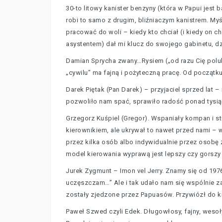
30-to litowy kanister benzyny (która w Papui jes
robi to samo z drugim, bliźniaczym kanistrem. M
pracować do woli – kiedy kto chciał (i kiedy on c
asystentem) dał mi klucz do swojego gabinetu, 
Damian Sprycha zwany…Rysiem („od razu Cię polubi
„cywilu” ma fajną i pożyteczną pracę. Od początk
Darek Piętak (Pan Darek) – przyjaciel sprzed lat 
pozwoliło nam spać, sprawiło radość ponad tysią
Grzegorz Kuśpiel (Gregor). Wspaniały kompan i st
kierownikiem, ale ukrywał to nawet przed nami –
przez kilka osób albo indywidualnie przez osobę 
model kierowania wyprawą jest lepszy czy gorszy
Jurek Zygmunt – Imon vel Jerry. Znamy się od 1976
uczęszczam…” Ale i tak udało nam się wspólnie za
zostały zjedzone przez Papuasów. Przywiózł do kr
Paweł Szwed czyli Edek. Długowłosy, fajny, wesoł