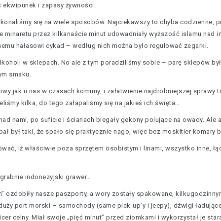
 ekwipunek i zapasy żywności.
ekonaliśmy się na wiele sposobów. Najciekawszy to chyba codzienne, 
 minaretu przez kilkanaście minut udowadniały wyższość islamu nad inn
żnemu hałasowi cykad – według nich można było regulować zegarki.
koholi w sklepach. No ale z tym poradziliśmy sobie – parę sklepów był
nym smaku.
krowy jak u nas w czasach komuny, i załatwienie najdrobniejszej sprawy 
liśmy kilka, do tego załapaliśmy się na jakieś ich święta…
 nad nami, po suficie i ścianach biegały gekony polujące na owady. Al
pał był taki, że spało się praktycznie nago, więc bez moskitier komary 
ować, iż właściwie poza sprzętem osobistym i linami, wszystko inne, łąc
grabnie indonezyjski grawer…
” ozdobiły nasze paszporty, a wory zostały spakowane, kilkugodzinny
ży port morski – samochody (same pick-up’y i jeepy), dźwigi ładujące
ficer celny. Miał swoje „pięć minut” przed ziomkami i wykorzystał je st