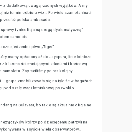
i – z dodatkową uwagą -żadnych wyjątków. A my
ej niż termin odbioru wiz… Po wielu szamotaninach
t przecież polska ambasada.
 sprawy i „nieoficjalną drogą dyplomatyczną”
lotem samolotu.
aczne jedzenie i piwo „Tiger”.
óry mamy opłacony aż do Jayapura, linie lotnicze
fax z kilkoma ściemniającymi zdaniami i końcową
m samolotu. Zapłaciliśmy po raz kolejny…
i – grupa zmobilizowała się na tyle że w bagażach
ogi pod szalę wagi lotniskowej pozwoliło
ang na Sulavesi, bo takie są aktualnie oficjalne
nezyjczyków którzy po dziecięcemu patrzyli na
ła wykonywana w asyście wielu obserwatorów…