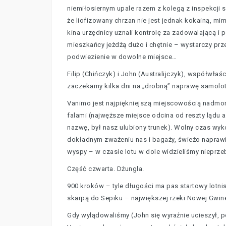
niemiłosiernym upale razem z kolegą z inspekcji 
że liofizowany chrzan nie jest jednak kokainą, m
kina urzędnicy uznali kontrolę za zadowalającą i 
mieszkańcy jeżdżą dużo i chętnie – wystarczy prz
podwiezienie w dowolne miejsce…
Filip (Chińczyk) i John (Australijczyk), współwłaś
zaczekamy kilka dni na „drobną” naprawę samolotu
Vanimo jest najpiękniejszą miejscowością nadmo
falami (najwęższe miejsce odcina od reszty lądu 
nazwę, był nasz ulubiony trunek). Wolny czas wyk
dokładnym zważeniu nas i bagaży, świeżo naprawi
wyspy – w czasie lotu w dole widzieliśmy nieprze
Część czwarta. Dżungla.
900 kroków – tyle długości ma pas startowy lotni
skarpą do Sepiku – największej rzeki Nowej Gwin
Gdy wylądowaliśmy (John się wyraźnie ucieszył, po