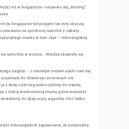
sze) niż w Singapurze i nazywało się „Bintang”.
szne.
ch (w Singapurze też przyjęto ten miły obyczaj
oczekiwaniu na spóźniony samolot z Jakarty
ysuniętego miasta w Irian Jaya – indonezyjskiej
 osie samolotu w wodzie… Władze obawiały się
 naszego bagażu – z niemałym trudem udało nam się
ipy pojechała do dziewczyn poznanych rok
 ja z dużą rozkoszą wskoczyliśmy do ciepłej,
 grupy z dobrą wiadomością (mamy gdzie mieszkać
ie dostaliśmy do dyspozycji wygodny choć lekko
 władz indonezyjskich zapewnienie, że zostaniemy