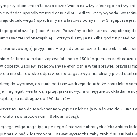
zym przylotem zmieniła czas oczekiwania na wizy z jednego na trzy dn
o się w żaden sposób zmienić daty odlotu, odlotu który wypadał wcześni
ny kraju docelowego) wpadliśmy na właściwy pomysł – w Singapurze jes
go grotołaza itp.) pan Andrzej Pocześny, polski konsul, zapalił się do
 ambasadzie indonezyjskiej – otrzymaliśmy je na kilka godzin przed od
 stresu wizowego) przyjemnie – ogrody botaniczne, tania elektronika, sm
 mimo że firma Almabus zapewniała nas o 150 kilogramach nadbagażu kt
w dopłaty. Babijew, indagowany telefonicznie w tej sprawie, przysłał 
isko a nie stanowisko odpraw celno-bagażowych na chwilę przed starte
lecą do wyprawy, do mnie po faxie Andrzeja dotarło że zostaliśmy sam
je – agregat, wiertarka, sprzęt jaskiniowy… a umiejętne podkładanie n
zapłatę za nadbagaż do 190 dolarów.
zerzucił nas do Makkasar na wyspie Celebes (a właściwie do Ujung Pand
generałem świerczewskim i Solidarnością).
rącego wilgotnego tygla pełnego śmiesznie ubranych ciekawskich Indo
ak już miało być kilka tygodni – nawet wycieczka żeby zrobić siusiu by