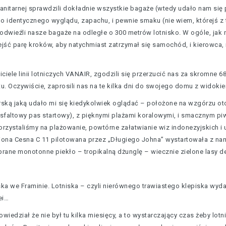
sanitarnej sprawdzili dokładnie wszystkie bagaże (wtedy udało nam się
imo identycznego wyglądu, zapachu, i pewnie smaku (nie wiem, którejś 
podwieźli nasze bagaże na odległe o 300 metrów lotnisko. W ogóle, jak 
ejść parę kroków, aby natychmiast zatrzymał się samochód, i kierowca,
ciciele linii lotniczych VANAIR, zgodzili się przerzucić nas za skromne
. Oczywiście, zaprosili nas na te kilka dni do swojego domu z widoki
rską jaką udało mi się kiedykolwiek oglądać – położone na wzgórzu o
asfaltowy pas startowy), z pięknymi plażami koralowymi, i smacznym p
orzystaliśmy na plażowanie, powtórne załatwianie wiz indonezyjskich i
ona Cesna C 11 pilotowana przez „Długiego Johna” wystartowała z nam
brane monotonne piekło – tropikalną dżunglę – wiecznie zielone lasy 
ska we Framinie. Lotniska – czyli nierównego trawiastego klepiska wyda
ei…
wiedział że nie był tu kilka miesięcy, a to wystarczający czas żeby lot