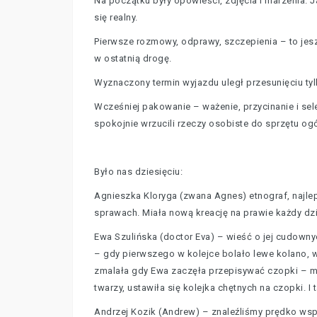
Na początku były opowieści, zdjęcia i marzenia. J
się realny.
Pierwsze rozmowy, odprawy, szczepienia – to jesz
w ostatnią drogę.
Wyznaczony termin wyjazdu uległ przesunięciu tylk
Wcześniej pakowanie – ważenie, przycinanie i sele
spokojnie wrzucili rzeczy osobiste do sprzętu 
Było nas dziesięciu:
Agnieszka Kloryga (zwana Agnes) etnograf, najlepi
sprawach. Miała nową kreację na prawie każdy dz
Ewa Szulińska (doctor Eva) – wieść o jej cudowny
– gdy pierwszego w kolejce bolało lewe kolano, 
zmalała gdy Ewa zaczęła przepisywać czopki – myś
twarzy, ustawiła się kolejka chętnych na czopki. I 
Andrzej Kozik (Andrew) – znaleźliśmy prędko wsp