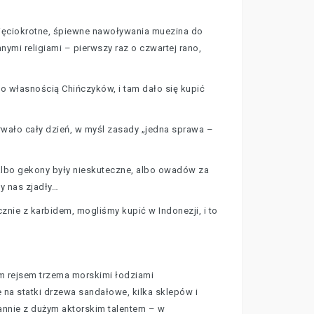
pięciokrotne, śpiewne nawoływania muezina do
ymi religiami – pierwszy raz o czwartej rano,
o własnością Chińczyków, i tam dało się kupić
trwało cały dzień, w myśl zasady „jedna sprawa –
e albo gekony były nieskuteczne, albo owadów za
by nas zjadły…
znie z karbidem, mogliśmy kupić w Indonezji, i to
m rejsem trzema morskimi łodziami
 na statki drzewa sandałowe, kilka sklepów i
arannie z dużym aktorskim talentem – w