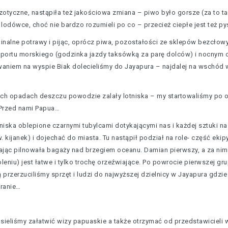
otyczne, nastąpiła też jakościowa zmiana – piwo było gorsze (za to tań
dówce, choć nie bardzo rozumieli po co – przecież ciepłe jest też py
ginalne potrawy i pijąc, oprócz piwa, pozostałości ze sklepów bezcłowy
portu morskiego (godzinka jazdy taksówką za parę dolców) i nocnym 
waniem na wyspie Biak dolecieliśmy do Jayapura – najdalej na wschód w
nych opadach deszczu powodzie zalały lotniska – my startowaliśmy po
 Przed nami Papua…
tniska oblepione czarnymi tubylcami dotykającymi nas i każdej sztuki
kijanek) i dojechać do miasta. Tu nastąpił podział na role- część ek
iając pilnowała bagaży nad brzegiem oceanu. Damian pierwszy, a za nim
oleniu) jest łatwe i tylko trochę orzeźwiające. Po powrocie pierwszej
ą przerzuciliśmy sprzęt i ludzi do najwyższej dzielnicy w Jayapura gdz
pranie…
sieliśmy załatwić wizy papuaskie a także otrzymać od przedstawicieli