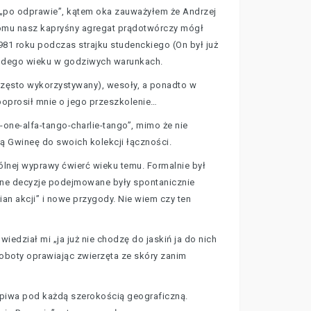
ży „po odprawie”, kątem oka zauważyłem że Andrzej
 komu nasz kapryśny agregat prądotwórczy mógł
981 roku podczas strajku studenckiego (On był już
łodego wieku w godziwych warunkach.
(często wykorzystywany), wesoły, a ponadto w
poprosił mnie o jego przeszkolenie…
-one-alfa-tango-charlie-tango”, mimo że nie
ą Gwineę do swoich kolekcji łączności.
ólnej wyprawy ćwierć wieku temu. Formalnie był
czne decyzje podejmowane były spontanicznie
an akcji” i nowe przygody. Nie wiem czy ten
edział mi „ja już nie chodzę do jaskiń ja do nich
roboty oprawiając zwierzęta ze skóry zanim
k piwa pod każdą szerokością geograficzną.