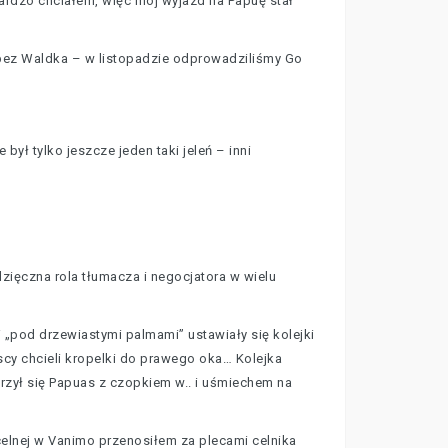
bardzo chciałem, więc mój wyjazd na Papuę stał
y bez Waldka – w listopadzie odprowadziliśmy Go
ył tylko jeszcze jeden taki jeleń – inni
dzięczna rola tłumacza i negocjatora w wielu
 „pod drzewiastymi palmami” ustawiały się kolejki
cy chcieli kropelki do prawego oka… Kolejka
urzył się Papuas z czopkiem w.. i uśmiechem na
elnej w Vanimo przenosiłem za plecami celnika