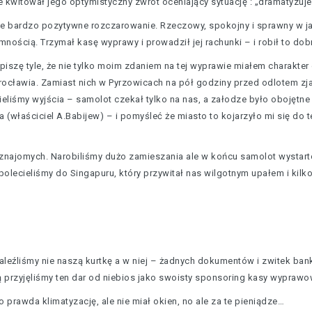
witował jego optymistyczny zwrot oceniający sytuację : „dramatyzuj
oje bardzo pozytywne rozczarowanie. Rzeczowy, spokojny i sprawny w j
ością. Trzymał kasę wyprawy i prowadził jej rachunki – i robił to do
iszę tyle, że nie tylko moim zdaniem na tej wyprawie miałem charakter 
rocławia. Zamiast nich w Pyrzowicach na pół godziny przed odlotem zjaw
eliśmy wyjścia – samolot czekał tylko na nas, a załodze było obojętne
 (właściciel A.Babijew) – i pomyśleć że miasto to kojarzyło mi się do t
 i znajomych. Narobiliśmy dużo zamieszania ale w końcu samolot wystart
polecieliśmy do Singapuru, który przywitał nas wilgotnym upałem i ki
aleźliśmy nie naszą kurtkę a w niej – żadnych dokumentów i zwitek ba
rą przyjęliśmy ten dar od niebios jako swoisty sponsoring kasy wyprawo
 prawda klimatyzację, ale nie miał okien, no ale za te pieniądze…