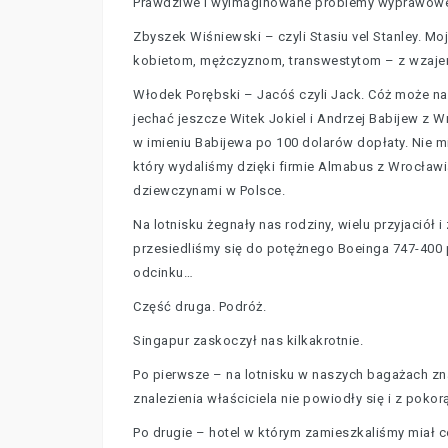
Prawdziwe i wyimaginowane problemy wyprawowe k
Zbyszek Wiśniewski – czyli Stasiu vel Stanley. M
kobietom, mężczyznom, transwestytom – z wzajemn
Włodek Porębski – Jacóś czyli Jack. Cóż może nap
jechać jeszcze Witek Jokiel i Andrzej Babijew z W
w imieniu Babijewa po 100 dolarów dopłaty. Nie mi
który wydaliśmy dzięki firmie Almabus z Wrocławia
dziewczynami w Polsce.
Na lotnisku żegnały nas rodziny, wielu przyjaciół
przesiedliśmy się do potężnego Boeinga 747-400 
odcinku…
Część druga. Podróż.
Singapur zaskoczył nas kilkakrotnie.
Po pierwsze – na lotnisku w naszych bagażach zn
znalezienia właściciela nie powiodły się i z poko
Po drugie – hotel w którym zamieszkaliśmy miał co