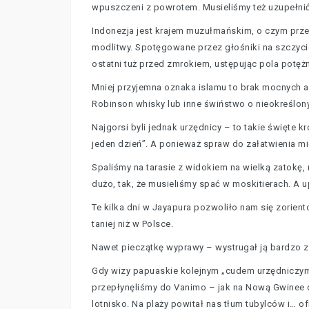
wpuszczeni z powrotem. Musieliśmy też uzupełnić
Indonezja jest krajem muzułmańskim, o czym prz
modlitwy. Spotęgowane przez głośniki na szczycie
ostatni tuż przed zmrokiem, ustępując pola potę
Mniej przyjemna oznaka islamu to brak mocnych al
Robinson whisky lub inne świństwo o nieokreślo
Najgorsi byli jednak urzędnicy – to takie święte 
jeden dzień”. A ponieważ spraw do załatwienia mie
Spaliśmy na tarasie z widokiem na wielką zatokę,
dużo, tak, że musieliśmy spać w moskitierach. A u
Te kilka dni w Jayapura pozwoliło nam się zorient
taniej niż w Polsce.
Nawet pieczątkę wyprawy – wystrugał ją bardzo z
Gdy wizy papuaskie kolejnym „cudem urzędniczym
przepłynęliśmy do Vanimo – jak na Nową Gwinee du
lotnisko. Na plaży powitał nas tłum tubylców i… o