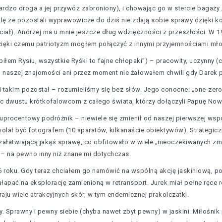
t bardzo droga a jej przywóz zabroniony), i chowając go w stercie baga
yślę ze pozostali wyprawowicze do dziś nie zdają sobie sprawy dzięki
hciał). Andrzej ma u mnie jeszcze dług wdzięczności z przeszłości. W 1
dzięki czemu patriotyzm mogłem połączyć z innymi przyjemnościami m
łem Rysiu, wszystkie Ryśki to fajne chłopaki”) – pracowity, uczynny 
u naszej znajomości ani przez moment nie żałowałem chwili gdy Darek 
– i takim pozostał – rozumieliśmy się bez słów. Jego conocne: „one-zero
c dwustu krótkofalowcom z całego świata, którzy dołączyli Papuę Now
uprocentowy podróżnik – niewiele się zmienił od naszej pierwszej wsp
 wolał być fotografem (10 aparatów, kilkanaście obiektywów). Strategi
załatwiającą jakąś sprawę, co obfitowało w wiele „nieoczekiwanych zmi
 – na pewno inny niż znane mi dotychczas.
 roku. Gdy teraz chciałem go namówić na wspólną akcję jaskiniową, powi
łapać na eksplorację zamienioną w retransport. Jurek miał pełne ręce 
aju wiele atrakcyjnych skór, w tym endemicznej prakolczatki.
y. Sprawny i pewny siebie (chyba nawet zbyt pewny) w jaskini. Miłośni