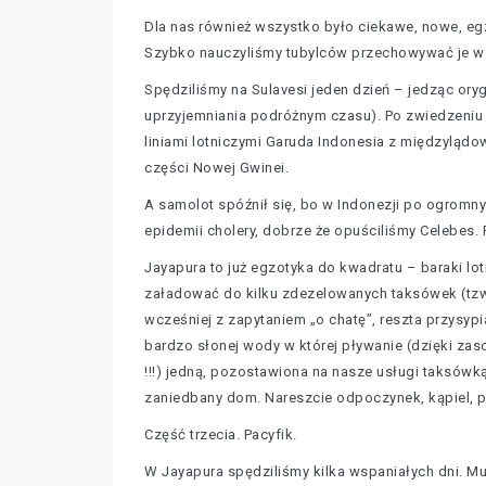
Dla nas również wszystko było ciekawe, nowe, egz
Szybko nauczyliśmy tubylców przechowywać je w lo
Spędziliśmy na Sulavesi jeden dzień – jedząc ory
uprzyjemniania podróżnym czasu). Po zwiedzeniu 
liniami lotniczymi Garuda Indonesia z międzylądo
części Nowej Gwinei.
A samolot spóźnił się, bo w Indonezji po ogrom
epidemii cholery, dobrze że opuściliśmy Celebes.
Jayapura to już egzotyka do kwadratu – baraki lo
załadować do kilku zdezelowanych taksówek (tzw. 
wcześniej z zapytaniem „o chatę”, reszta przysyp
bardzo słonej wody w której pływanie (dzięki zas
!!!) jedną, pozostawiona na nasze usługi taksówk
zaniedbany dom. Nareszcie odpoczynek, kąpiel, 
Część trzecia. Pacyfik.
W Jayapura spędziliśmy kilka wspaniałych dni. Mu