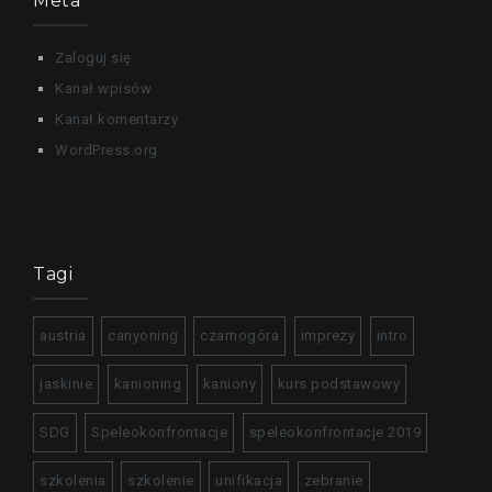
Meta
Zaloguj się
Kanał wpisów
Kanał komentarzy
WordPress.org
Tagi
austria
canyoning
czarnogóra
imprezy
intro
jaskinie
kanioning
kaniony
kurs podstawowy
SDG
Speleokonfrontacje
speleokonfrontacje 2019
szkolenia
szkolenie
unifikacja
zebranie