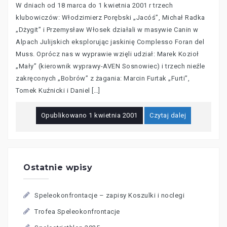
W dniach od 18 marca do 1 kwietnia 2001 r trzech
klubowiczów: Włodzimierz Porębski „Jacóś”, Michał Radka
„Dżygit” i Przemysław Włosek działali w masywie Canin w
Alpach Julijskich eksplorując jaskinię Complesso Foran del
Muss. Oprócz nas w wyprawie wzięli udział: Marek Kozioł
„Mały” (kierownik wyprawy-AVEN Sosnowiec) i trzech nieźle
zakręconych „Bobrów” z żagania: Marcin Furtak „Furti”,
Tomek Kuźnicki i Daniel […]
Opublikowano
1 kwietnia 2001
Czytaj dalej
Ostatnie wpisy
Speleokonfrontacje – zapisy Koszulki i noclegi
Trofea Speleokonfrontacje